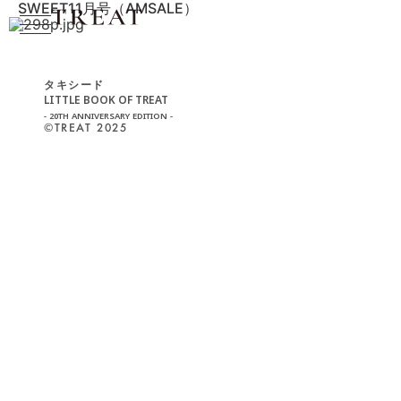
SWEET11月号（AMSALE）
タキシード
LITTLE BOOK OF TREAT
- 20TH ANNIVERSARY EDITION -
©︎TREAT 2025