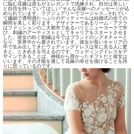
に臨む花嫁は誰もがエレガントで洗練され、自分は美しい
と自信を持っていてほしい”
そんな花嫁へのメッセージが込
められています。ラグジュアリーでゴージャス…それでい
て繊細で透明感たっぷりのディティールは結婚式の全ての
瞬間を美しく彩ります。デザイナーであるリーム・アクラ
はファッションの二大都市であるパリとニューヨークで学
び、刺繍のアーティストとしてキャリアをスタートさせま
した。彼女の紡ぐ刺繍は今ではブランドのシグネチャーと
なり、世界中から愛されています。彼女が長いキャリアの
中で生み出してきたウェディングドレスは常に見る人に驚
きと、ときめきを与えるのです。ウェディングドレスをデ
ザインできることは、神様から授かったギフトだと彼女は
いいます。その才能を通して花嫁の幸せを描けることを誇
りに思っているのです。