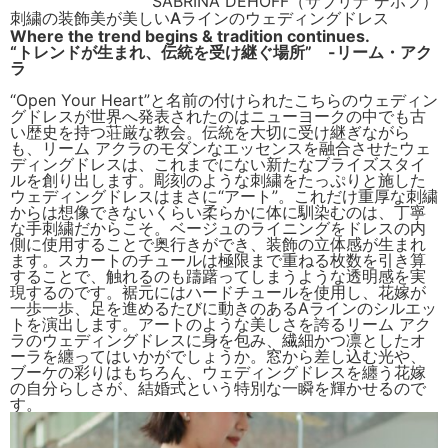
SABRINA DEHOFF（サブリナ デホフ）
刺繍の装飾美が美しいAラインのウェディングドレス
Where the trend begins & tradition continues.
“
トレンドが生まれ、伝統を受け継ぐ場所
”
-リーム・アク
ラ
“Open Your Heart
”と名前の付けられたこちらのウェディン
グドレスが世界へ発表されたのはニューヨークの中でも古
い歴史を持つ荘厳な教会。伝統を大切に受け継ぎながら
も、リーム アクラのモダンなエッセンスを融合させたウェ
ディングドレスは、これまでにない新たなブライズスタイ
ルを創り出します。彫刻のような刺繍をたっぷりと施した
ウェディングドレスはまさに“アート”。これだけ重厚な刺繍
からは想像できないくらい柔らかに体に馴染むのは、丁寧
な手刺繍だからこそ。ベージュのライニングをドレスの内
側に使用することで奥行きができ、装飾の立体感が生まれ
ます。スカートのチュールは極限まで重ねる枚数を引き算
することで、触れるのも躊躇ってしまうような透明感を実
現するのです。裾元にはハードチュールを使用し、花嫁が
一歩一歩、足を進めるたびに動きのあるAラインのシルエッ
トを演出します。アートのような美しさを誇るリーム アク
ラのウェディングドレスに身を包み、繊細かつ凛としたオ
ーラを纏ってはいかがでしょうか。窓から差し込む光や、
ブーケの彩りはもちろん、ウェディングドレスを纏う花嫁
の自分らしさが、結婚式という特別な一瞬を輝かせるので
す。