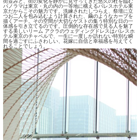
街並みと、街の変化を静かに見守ってきた悠久の杜を臨む
パノラマは東京・丸の内の一等地に構えるパレスホテル東
京だからこその魅力です。
洗練されたしつらえ、祭壇に立
つお二人を包み込むよう計算された、繭のようなカーブを
描くアーチ。その空間が大切なゲストの集う特別な日の一
体感を引き立てるのです。
圧倒的な存在感で見る人を魅了
する美しいリーム アクラのウェディングドレスはパレスホ
テル東京のチャペルで、一生に一度しか訪れない特別な瞬
間を過ごすにふさわしい、花嫁に自信と幸福感を与えてく
れることでしょう。