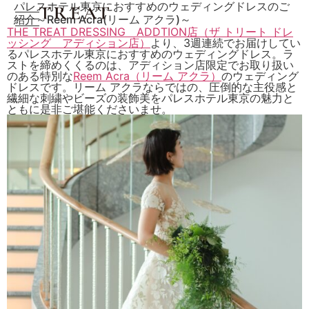
パレスホテル東京におすすめのウェディングドレスのご
紹介～Reem Acra(リーム アクラ)～
THE TREAT DRESSING ADDTION店（ザ トリート ドレ
ッシング アディション店）
より、3週連続でお届けしてい
るパレスホテル東京におすすめのウェディングドレス。ラ
ストを締めくくるのは、アディション店限定でお取り扱い
のある特別な
Reem Acra（リーム アクラ）
のウェディング
ドレスです。リーム アクラならではの、圧倒的な主役感と
繊細な刺繍やビーズの装飾美をパレスホテル東京の魅力と
ともに是非ご堪能くださいませ。