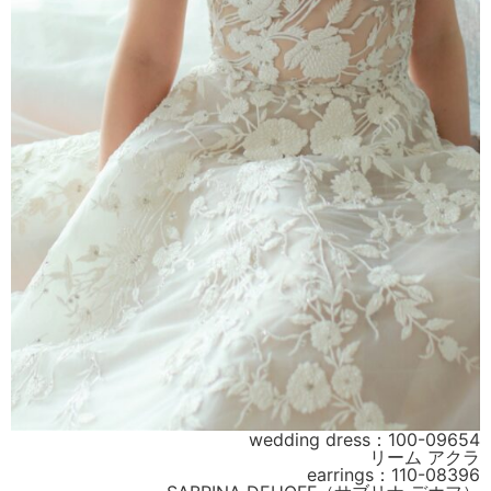
wedding dress：100-09654
リーム アクラ
earrings：110-08396