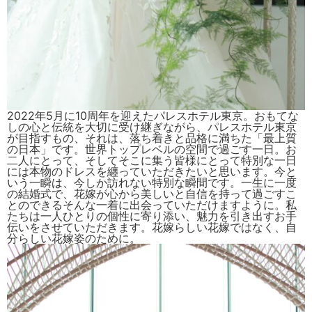
2022年5月に10周年を迎えたパレスホテル東京。おもてな
しの心と伝統を大切に受け継ぎながら、パレスホテル東京
が目指すもの、それは、落ち着きと品格に満ちた「最上質
の日本」です。世界トップレベルの空間で過ごす一日。お
二人にとって、そしてそこに集う皆様にとって特別な一日
には本物のドレスを纏っていただきたいと思います。
今と
いう一瞬は、今しか訪れない特別な瞬間です。一生に一度
の結婚式で、花嫁が心から美しいと自信を持って過ごすこ
とのできるそんな一着に出会っていただけますように。私
たちは一人ひとりの個性に寄り添い、魅力を引き出すお手
伝いをさせていただきます。花嫁らしい花嫁ではなく、自
分らしい花嫁姿のために。