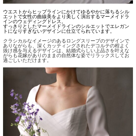
ウエストからヒップラインにかけてゆるやかに落ちるシル
エットで女性の曲線美をより美しく演出するマーメイドラ
インのウェディングドレス。
すっきりとしたマーメイドラインのシルエットでエレガン
トになりすぎないデザインに仕立てられています。
クラシカルなイメージのあるロングスリーブのデザインで
ありながらも、深くカッティングされたデコルテの程よく
抜け感を与えるデザインは、結婚式らしい上品さを叶えな
がらも花嫁がありのままの自然体な姿でリラックスしてお
過ごしいただけます。