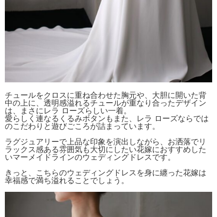
チュールをクロスに重ね合わせた胸元や、大胆に開いた背
中の上に、透明感溢れるチュールが重なり合ったデザイン
は、まさにレラ ローズらしい一着。
愛らしく連なるくるみボタンもまた、レラ ローズならでは
のこだわりと遊びごころが詰まっています。
ラグジュアリーで上品な印象を演出しながら、お洒落でリ
ラックス感ある雰囲気も大切にしたい花嫁におすすめした
いマーメイドラインのウェディングドレスです。
きっと、こちらのウェディングドレスを身に纏った花嫁は
幸福感で満ち溢れることでしょう。