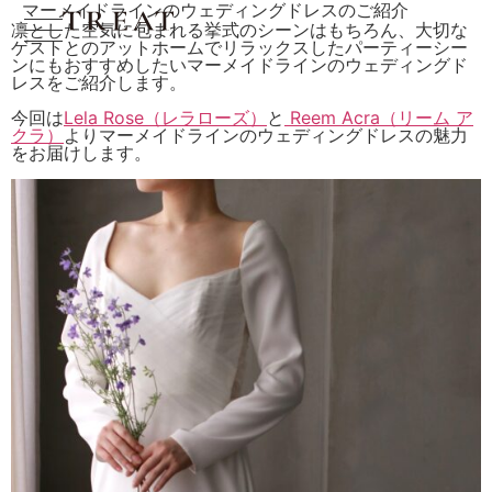
マーメイドラインのウェディングドレスのご紹介
凛とした空気に包まれる挙式のシーンはもちろん、大切な
ゲストとのアットホームでリラックスしたパーティーシー
ンにもおすすめしたいマーメイドラインのウェディングド
レスをご紹介します。
今回は
Lela Rose（レラローズ）
と
Reem Acra（リーム ア
クラ）
よりマーメイドラインのウェディングドレスの魅力
をお届けします。