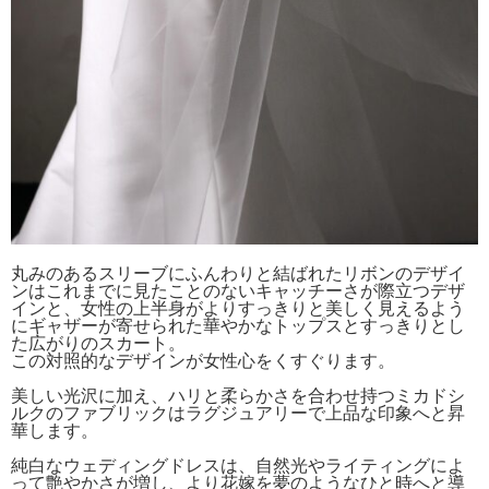
丸みのあるスリーブにふんわりと結ばれたリボンのデザイ
ンはこれまでに見たことのないキャッチーさが際立つデザ
インと、女性の上半身がよりすっきりと美しく見えるよう
にギャザーが寄せられた華やかなトップスとすっきりとし
た広がりのスカート。
この対照的なデザインが女性心をくすぐります。
美しい光沢に加え、ハリと柔らかさを合わせ持つミカドシ
ルクのファブリックはラグジュアリーで上品な印象へと昇
華します。
純白なウェディングドレスは、自然光やライティングによ
って艶やかさが増し、より花嫁を夢のようなひと時へと導