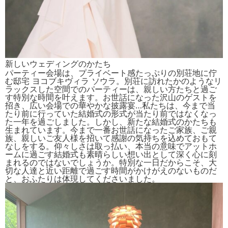
新しいウェディングのかたち
パーティー会場は、プライベート感たっぷりの別荘地に佇
む邸宅 ヨコブキヴィラ ソウラ。別荘に訪れたかのようなリ
ラックスした空間でのパーティーは、親しい方たちと過ご
す特別な時間を叶えます。お世話になった沢山のゲストを
招き、広い会場での華やかな披露宴…私たちは、今まで当
たり前に行っていた結婚式の形式が当たり前ではなくなっ
た一年を過ごしました。しかし、新たな結婚式のかたちも
生まれています。今まで一番お世話になったご家族、ご親
族、親しいご友人様を招いて感謝の気持ちを込めておもて
なしをする。仰々しさは取っ払い、本当の意味でアットホ
ームに過ごす結婚式も素晴らしい想い出として深く心に刻
まれるのではないでしょうか。特別な一日だからこそ、大
切な人達と近い距離で過ごす時間がかけがえのないものだ
と、おふたりは体現してくださいました。