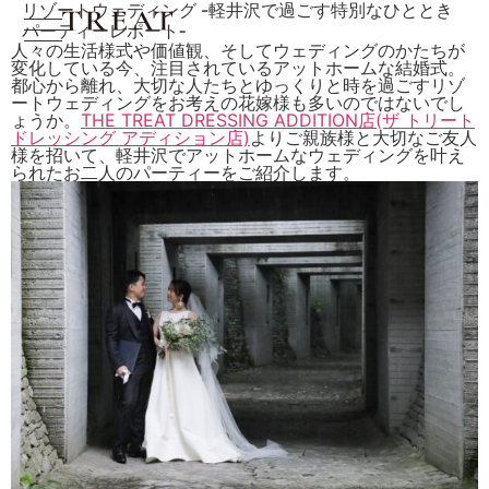
リゾートウェディング -軽井沢で過ごす特別なひととき
パーティーレポート‐
人々の生活様式や価値観、そしてウェディングのかたちが
変化している今、注目されているアットホームな結婚式。
都心から離れ、大切な人たちとゆっくりと時を過ごすリゾ
ートウェディングをお考えの花嫁様も多いのではないでし
ょうか。
THE TREAT DRESSING ADDITION店(ザ トリート
ドレッシング アディション店)
よりご親族様と大切なご友人
様を招いて、軽井沢でアットホームなウェディングを叶え
られたお二人のパーティーをご紹介します。