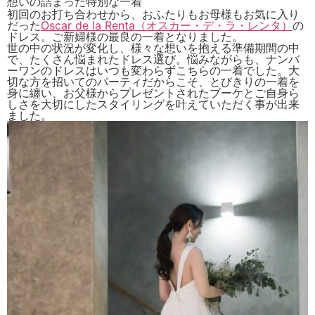
想いの詰まった特別な一着
初回のお打ち合わせから、おふたりもお母様もお気に入り
だった
Oscar de la Renta（オスカー・デ・ラ・レンタ）
の
ドレス。ご新婦様の最良の一着となりました。
世の中の状況が変化し、様々な想いを抱える準備期間の中
で、たくさん悩まれたドレス選び。悩みながらも、ナンバ
ーワンのドレスはいつも変わらずこちらの一着でした。大
切な方を招いてのパーティだからこそ、とびきりの一着を
身に纏い、お父様からプレゼントされたブーケとご自身ら
しさを大切にしたスタイリングを叶えていただく事が出来
ました。