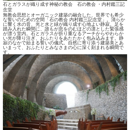
石とガラスが織り成す神秘の教会 石の教会 ・内村鑑三記
念堂
無教会思想とオーガニック建築の融合した、世界でも希少
な誓いのための空間「石の教会 内村鑑三記念堂」。清らか
に響く水の音、光と水と緑が織り成す心地よい静寂。足を
踏み入れた瞬間に、誰もが息をのむほどの凛とした緊張感
が漂う堂内。石とガラスが折り重なるアーチからやわらか
い光が降り注ぎ、おふたりをあたたかく包み込みます。静
寂のなかで始まる誓いの儀式。自然に寄り添う建築美とあ
いまって、おふたりとみなさまの心に深く刻まれる瞬間で
す。