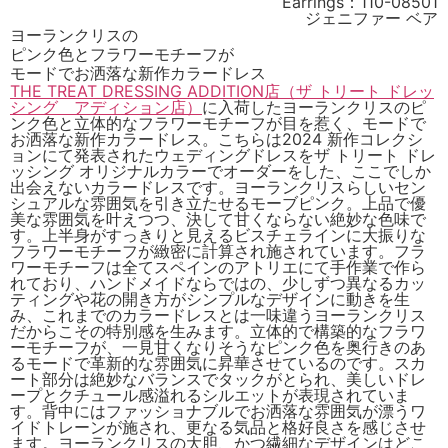
Earrings：110-08501
ジェニファー ベア
ヨーランクリスの
ピンク色とフラワーモチーフが
モードでお洒落な新作カラードレス
THE TREAT DRESSING ADDITION店（ザ トリート ドレッ
シング アディション店）
に入荷したヨーランクリスのピ
ンク色と立体的なフラワーモチーフが目を惹く、モードで
お洒落な新作カラードレス。こちらは2024 新作コレクシ
ョンにて発表されたウェディングドレスをザ トリート ドレ
ッシング オリジナルカラーでオーダーをした、ここでしか
出会えないカラードレスです。ヨーランクリスらしいセン
シュアルな雰囲気を引き立たせるモーブピンク。上品で優
美な雰囲気を叶えつつ、決して甘くならない絶妙な色味で
す。上半身がすっきりと見えるビスチェラインに大振りな
フラワーモチーフが緻密に計算され施されています。フラ
ワーモチーフは全てスペインのアトリエにて手作業で作ら
れており、ハンドメイドならではの、少しずつ異なるカッ
ティングや花の開き方がシンプルなデザインに動きを生
み、これまでのカラードレスとは一味違うヨーランクリス
だからこその特別感を生みます。立体的で構築的なフラワ
ーモチーフが、一見甘くなりそうなピンク色を奥行きのあ
るモードで革新的な雰囲気に昇華させているのです。スカ
ート部分は絶妙なバランスでタックがとられ、美しいドレ
ープとクチュール感溢れるシルエットが表現されていま
す。背中にはファッショナブルでお洒落な雰囲気が漂うワ
イドトレーンが施され、更なる気品と格好良さを感じさせ
ます。ヨーランクリスの大胆、かつ繊細なデザインはどこ