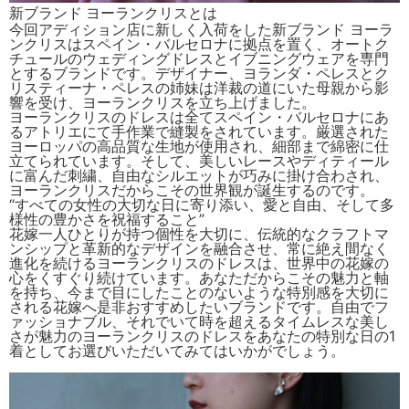
新ブランド ヨーランクリスとは
今回アディション店に新しく入荷をした新ブランド ヨーラ
ンクリスはスペイン・バルセロナに拠点を置く、オートク
チュールのウェディングドレスとイブニングウェアを専門
とするブランドです。デザイナー、ヨランダ・ペレスとク
リスティーナ・ペレスの姉妹は洋裁の道にいた母親から影
響を受け、ヨーランクリスを立ち上げました。
ヨーランクリスのドレスは全てスペイン・バルセロナにあ
るアトリエにて手作業で縫製をされています。厳選された
ヨーロッパの高品質な生地が使用され、細部まで綿密に仕
立てられています。そして、美しいレースやディティール
に富んだ刺繍、自由なシルエットが巧みに掛け合わされ、
ヨーランクリスだからこその世界観が誕生するのです。
“すべての女性の大切な日に寄り添い、愛と自由、そして多
様性の豊かさを祝福すること”
花嫁一人ひとりが持つ個性を大切に、伝統的なクラフトマ
ンシップと革新的なデザインを融合させ、常に絶え間なく
進化を続けるヨーランクリスのドレスは、世界中の花嫁の
心をくすぐり続けています。あなただからこその魅力と軸
を持ち、今まで目にしたことのないような特別感を大切に
される花嫁へ是非おすすめしたいブランドです。自由でフ
ァッショナブル、それでいて時を超えるタイムレスな美し
さが魅力のヨーランクリスのドレスをあなたの特別な日の1
着としてお選びいただいてみてはいかがでしょう。