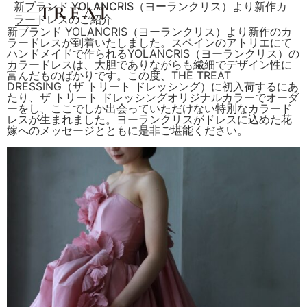
新ブランド YOLANCRIS（ヨーランクリス）より新作カ
ラードレスのご紹介
新ブランド YOLANCRIS（ヨーランクリス）より新作のカ
ラードレスが到着いたしました。スペインのアトリエにて
ハンドメイドで作られるYOLANCRIS（ヨーランクリス）の
カラードレスは、大胆でありながらも繊細でデザイン性に
富んだものばかりです。この度、THE TREAT
DRESSING（ザ トリート ドレッシング）に初入荷するにあ
たり、ザ トリート ドレッシングオリジナルカラーでオーダ
ーをし、ここでしか出会っていただけない特別なカラード
レスが生まれました。ヨーランクリスがドレスに込めた花
嫁へのメッセージとともに是非ご堪能ください。