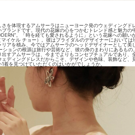
しさを体現するアムサーラはニューヨーク発のウェディングド
いブランドです。現代の花嫁の心をつかむトレンド感と魅力の
 MODERN”。「時を経ても愛されるように」という花嫁への願
Cho（マイケル チョー）。彼はブライダルのデザイナーにおい
)の元でキャリアを積み、今ではアムサーラのヘッドデザイナーとし
ンスピレーションの根源は旅行や芸術など、彼の身のまわりにある
り出すアムサーラは、今までよりもコンセプチュアルであり、
ウェディングドレスだからこそ、デザインや色味、装飾など、
い1着を見つけていただくのはいかがでしょうか。