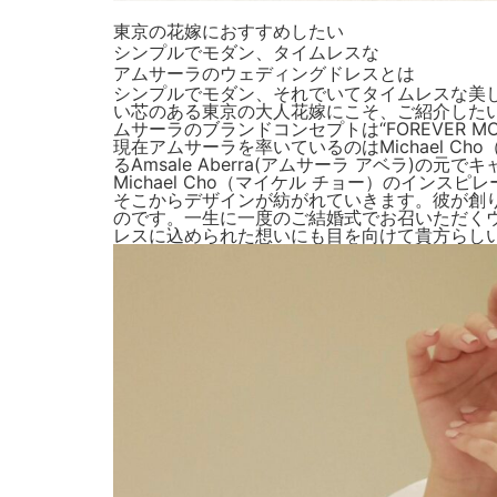
東京の花嫁におすすめしたい
シンプルでモダン、タイムレスな
アムサーラのウェディングドレスとは
シンプルでモダン、それでいてタイムレスな美
い芯のある東京の大人花嫁にこそ、ご紹介した
ムサーラのブランドコンセプトは“FOREVER
現在アムサーラを率いているのはMichael 
るAmsale Aberra(アムサーラ アベラ
Michael Cho（マイケル チョー）のイ
そこからデザインが紡がれていきます。彼が創
のです。一生に一度のご結婚式でお召いただく
レスに込められた想いにも目を向けて貴方らし