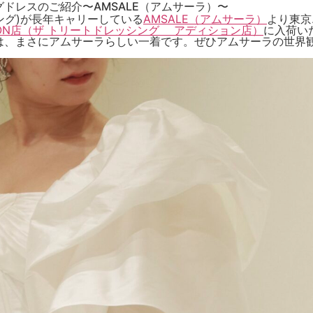
ドレスのご紹介〜AMSALE（アムサーラ）〜
レッシング)が長年キャリーしている
AMSALE（アムサーラ）
より東京
ADDITION店（ザ トリートドレッシング アディション店）
に入荷い
は、まさにアムサーラらしい一着です。ぜひアムサーラの世界