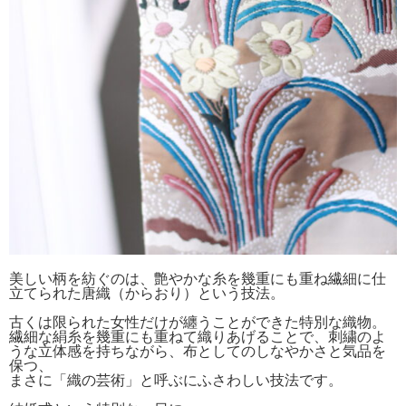
美しい柄を紡ぐのは、艶やかな糸を幾重にも重ね繊細に仕
立てられた唐織（からおり）という技法。
古くは限られた女性だけが纏うことができた特別な織物。
繊細な絹糸を幾重にも重ねて織りあげることで、刺繍のよ
うな立体感を持ちながら、布としてのしなやかさと気品を
保つ、
まさに「織の芸術」と呼ぶにふさわしい技法です。