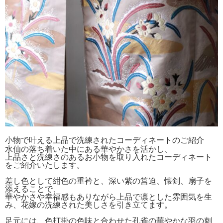
小物で叶える上品で洗練されたコーディネートのご紹介
水仙の落ち着いた中にある華やかさを活かし、
上品さと洗練さのあるお小物を取り入れたコーディネート
をご紹介いたします。
差し色として紺色の重衿と、深い紫の筥迫、懐剣、扇子を
添えることで、
華やかさや幸福感もありながら上品で凛とした雰囲気を生
み、花嫁の洗練された美しさを引き立てます。
足元には、色打掛の色味と合わせた孔雀の華やかな羽の刺