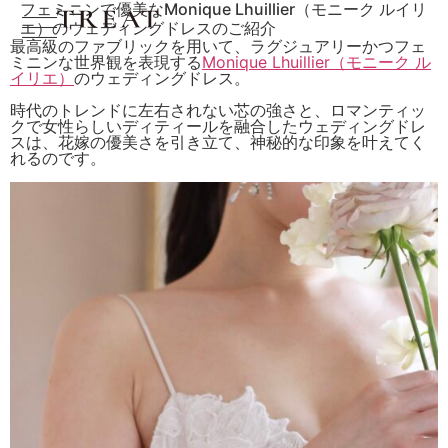
フェミニンで優美なMonique Lhuillier（モニーク ルイリ
エ）のウェディングドレスのご紹介
最高級のファブリックを用いて、ラグジュアリーかつフェ
ミニンな世界観を表現する
Monique Lhuillier（モニーク ル
イリエ）
のウェディングドレス。
時代のトレンドに左右されない芯の強さと、ロマンティッ
クで女性らしいディティールを融合したウェディングドレ
スは、花嫁の優美さを引き立て、神秘的な印象を叶えてく
れるのです。