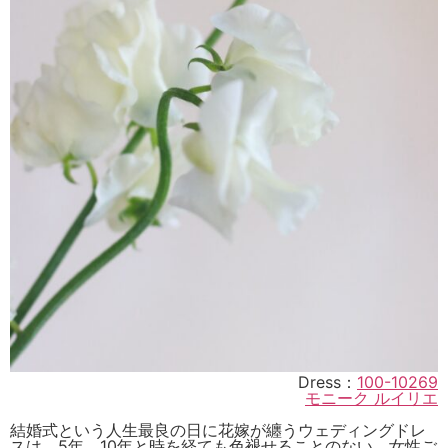
Dress：
100-10269
モニーク ルイリエ
結婚式という人生最良の日に花嫁が纏うウェディングドレ
スは、5年、10年と時を経ても色褪せることのない、女性ご