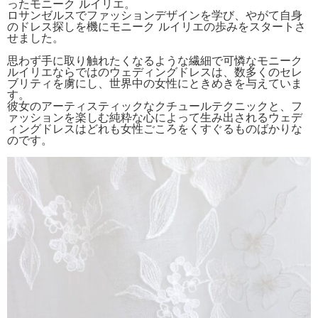
ったモニーク ルイリエ。
ロサンゼルスでファッションデザインを学び、やがて自身
のドレス探しを機にモニーク ルイリエの歩みをスタートさ
せました。
思わず手に取り触れたくなるような繊細で可憐なモニーク
ルイリエならではのウェディングドレスは、数多くのセレ
ブリティを虜にし、世界中の女性にときめきを与えていま
す。
彼女のアーティスティックなクチュールテクニックと、フ
ァッションを楽しむ純粋な心によって生み出されるウェデ
ィングドレスはどれも女性ごころをくすぐるものばかりな
のです。