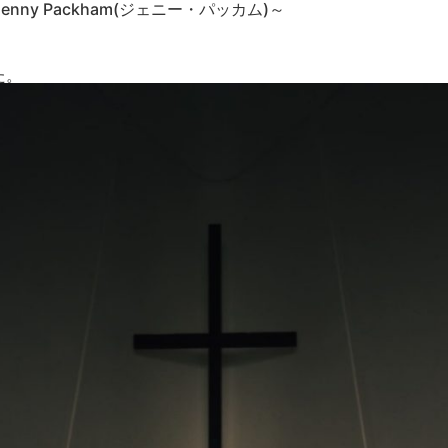
)＆Jenny Packham(ジェニー・パッカム)～
た。