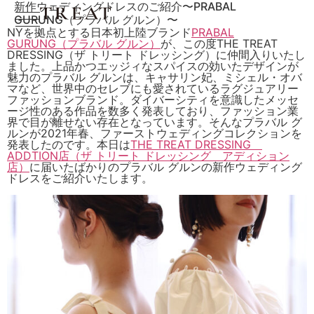
新作ウェディングドレスのご紹介〜PRABAL
GURUNG（プラバル グルン）〜
NYを拠点とする日本初上陸ブランド
PRABAL
GURUNG（プラバル グルン）
が、この度THE TREAT
DRESSING（ザ トリート ドレッシング）に仲間入りいたし
ました。上品かつエッジィなスパイスの効いたデザインが
魅力のプラバル グルンは、キャサリン妃、ミシェル・オバ
マなど、世界中のセレブにも愛されているラグジュアリー
ファッションブランド。ダイバーシティを意識したメッセ
ージ性のある作品を数多く発表しており、ファッション業
界で目が離せない存在となっています。そんなプラバル グ
ルンが2021年春、ファーストウェディングコレクションを
発表したのです。本日は
THE TREAT DRESSING
ADDTION店（ザ トリート ドレッシング アディション
店）
に届いたばかりのプラバル グルンの新作ウェディング
ドレスをご紹介いたします。