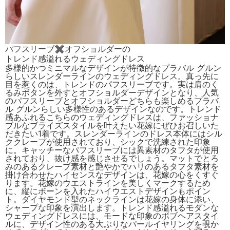
パフスリーブ✖オフショルダーの
トレンド感溢れるウェディングドレス
多様的かつミニマルなデザインが特徴的なプラバル グルン
らしいスレンダーラインのウェディングドレス。真っ先に
目を惹くのは、トレンドのパフスリーブです。実は肩のく
るみボタンを外すとオフショルダーデザインとなり、人気
のパフスリーブとオフショルダーどちらも楽しめるプラバ
ル グルンらしい多様性のあるデザインなのです。トレンド
感あふれるこちらのウェディングドレスは、ファッショナ
ブルなブライズスタイルを叶えたい花嫁にぜひお召しいた
だきたい1着です。スレンダーラインのドレス本体にはシル
ククレープが使用されており、シックで洗練された印象
に。キャッチーなパフスリーブには異素材のタフタが使用
されており、抜け感を感じさせるでしょう。マットでとろ
みのあるクレープ素材と艶やかでハリのあるタフタ素材を
掛け合わせたハイセンスなデザインは、花嫁の心をくすぐ
ります。花嫁のウエストラインを美しくマークするため
に、縦にボーンを入れたハイウエストデザインもポイン
ト。ダイヤモンド型のネックラインは花嫁の身体に添い、
シャープな印象を演出します。トレンド感溢れるモダンな
ウェディングドレスには、モードな印象のボブヘアスタイ
ルに、デザイン性のある大ぶりなパールイヤリングを覗か