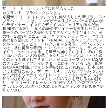
ザ トリート ドレッシングに仲間入りした
新ブランド、プラバル グルンとは
今回ザ トリート ドレッシングに仲間入りした新ブランドの
プラバル グルンは、シンガポール生まれネパール育ちの男
性デザイナー。インドでデザインのキャリアを積んだ後、
1999年に渡米し、多くの著名デザイナーを輩出したニュー
ヨークのパーソンズ美術大学でデザインを学びました。そ
の後、2009年にニューヨーク ファッション ウィークで自
身の名を冠したブランド「PRABAL GURUNG（プラバル
グルン）」のデビューコレクションを発表。プラバル グル
ンは、常に勇気や希望についてのメッセージを、ランウェ
イやファッションを通して世界へ届けています。彼の、愛
に溢れた温かい人柄を感じるクリエイションは、いつも多
くの人々を魅了してきました。ジュエリーブランドTASAKI
のクリエイティブディレクターに就任しているほか、航空
会社ANAの制服デザインを手掛けたこともある、日本にお
いても所縁のあるデザイナーです。そんなプラバル グルン
が手掛けるウェディングドレスは、ファッショナブルなデ
ザインながらも、ドレスらしい品の良さを感じるものばか
り。ザ トリート ドレッシングに仲間入りした新ブランド、
プラバル グルンのセンス溢れるウェディングドレスをご堪
能ください。