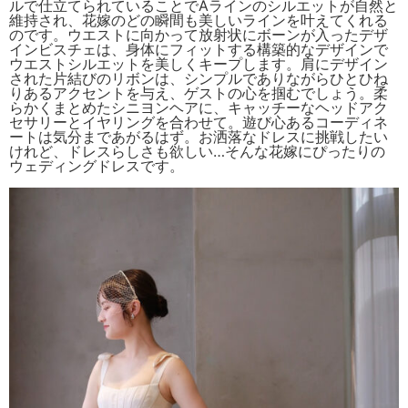
ルで仕立てられていることでAラインのシルエットが自然と
維持され、花嫁のどの瞬間も美しいラインを叶えてくれる
のです。ウエストに向かって放射状にボーンが入ったデザ
インビスチェは、身体にフィットする構築的なデザインで
ウエストシルエットを美しくキープします。肩にデザイン
された片結びのリボンは、シンプルでありながらひとひね
りあるアクセントを与え、ゲストの心を掴むでしょう。柔
らかくまとめたシニヨンヘアに、キャッチーなヘッドアク
セサリーとイヤリングを合わせて。遊び心あるコーディネ
ートは気分まであがるはず。お洒落なドレスに挑戦したい
けれど、ドレスらしさも欲しい…そんな花嫁にぴったりの
ウェディングドレスです。