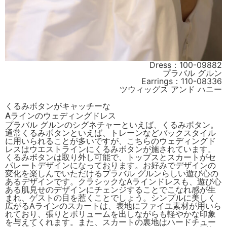
Dress：100-09882
プラバル グルン
Earrings：110-08336
ツウィッグス アンド ハニー
くるみボタンがキャッチーな
Aラインのウェディングドレス
プラバル グルンのシグネチャーといえば、くるみボタン。
通常くるみボタンといえば、トレーンなどバックスタイル
に用いられることが多いですが、こちらのウェディングド
レスはウエストラインにくるみボタンが施されています。
くるみボタンは取り外し可能で、トップスとスカートがセ
パレートデザインになっております。お好みでデザインの
変化を楽しんでいただけるプラバル グルンらしい遊び心の
あるデザインです。クラシックなAラインドレスも、遊び心
ある肌見せのデザインにチェンジすることでこなれ感が生
まれ、ゲストの目を惹くことでしょう。シンプルに美しく
広がるAラインのスカートは、表地にファイユ素材が用いら
れており、張りとボリュームを出しながらも軽やかな印象
を与えてくれます。また、スカートの裏地はハードチュー