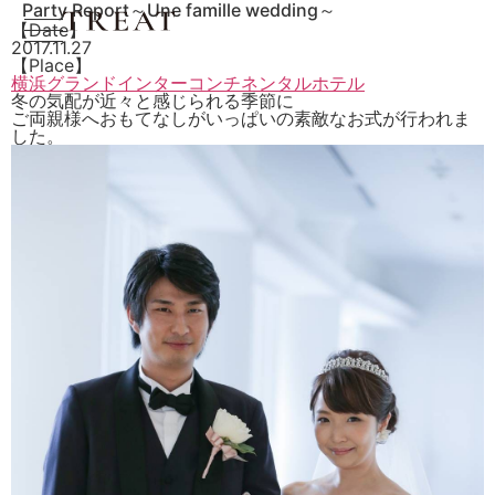
Party Report～Une famille wedding～
【Date】
2017.11.27
【Place】
横浜グランドインターコンチネンタルホテル
冬の気配が近々と感じられる季節に
ご両親様へおもてなしがいっぱいの素敵なお式が行われま
した。