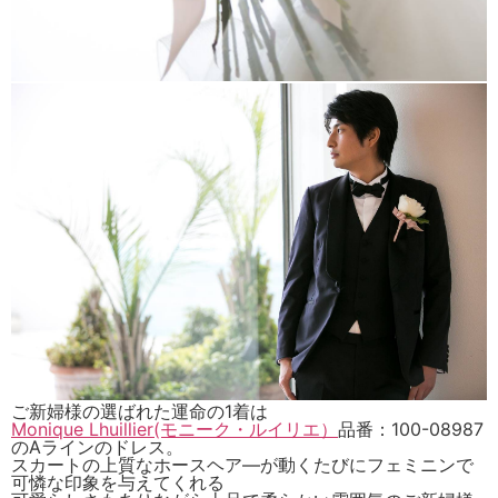
ご新婦様の選ばれた運命の1着は
Monique Lhuillier(モニーク・ルイリエ）
品番：100-08987
のAラインのドレス。
スカートの上質なホースヘア―が動くたびにフェミニンで
可憐な印象を与えてくれる