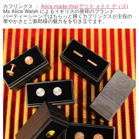
カフリンクス ：
Alice made this(アリス メイド ディス)
Ms Alice Walsh によるイギリスの発祥のブランド
パーティーシーンではちらっと輝くカフリンクスが主役の
華やかさとご新郎様の魅力をを引き立てます。