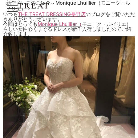
新作ドレスのご紹介～Monique Lhuillier（モニーク・ル
イリエ）～
いつも
THE TREAT DRESSING長野店
のブログをご覧いただ
きありがとうございます。
今回はとっても
Monique Lhuillier（
モニーク・ルイリエ）
らしい女性心くすぐるドレスが新作入荷しましたのでご紹
介致します。