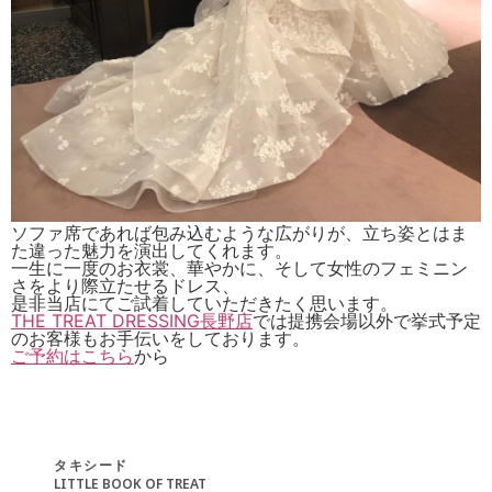
ソファ席であれば包み込むような広がりが、立ち姿とはま
た違った魅力を演出してくれます。
一生に一度のお衣裳、華やかに、そして女性のフェミニン
さをより際立たせるドレス、
是非当店にてご試着していただきたく思います。
THE TREAT DRESSING長野店
では提携会場以外で挙式予定
のお客様もお手伝いをしております。
ご予約はこちら
から
タキシード
LITTLE BOOK OF TREAT