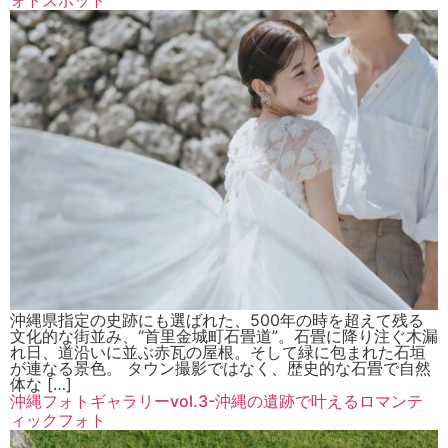
ォトスポット
沖縄県指定の史跡にも選ばれた、500年の時を超えて残る
文化的な街並み、“首里金城町石畳道”。石畳に降り注ぐ木漏
れ日、道沿いに並ぶ赤瓦の屋根。そして緑に包まれた石垣
が連なる景色。 タウン撮影ではなく、歴史的な石畳で自然
体な […]
沖縄フォトギャラリーvol.3-沖縄の遺跡で叶えるロマンテ
ィックフォト