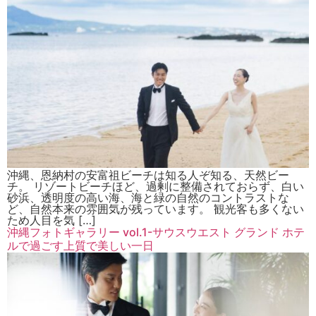
沖縄、恩納村の安富祖ビーチは知る人ぞ知る、天然ビー
チ。 リゾートビーチほど、過剰に整備されておらず、白い
砂浜、透明度の高い海、海と緑の自然のコントラストな
ど、自然本来の雰囲気が残っています。 観光客も多くない
ため人目を気 […]
沖縄フォトギャラリー vol.1-サウスウエスト グランド ホテ
ルで過ごす上質で美しい一日