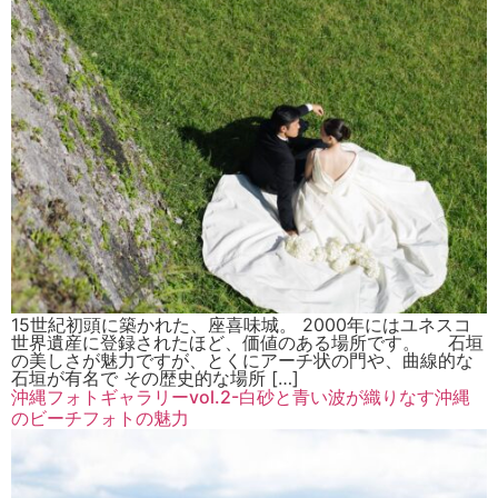
15世紀初頭に築かれた、座喜味城。 2000年にはユネスコ
世界遺産に登録されたほど、価値のある場所です。 石垣
の美しさが魅力ですが、とくにアーチ状の門や、曲線的な
石垣が有名で その歴史的な場所 […]
沖縄フォトギャラリーvol.2-白砂と青い波が織りなす沖縄
のビーチフォトの魅力