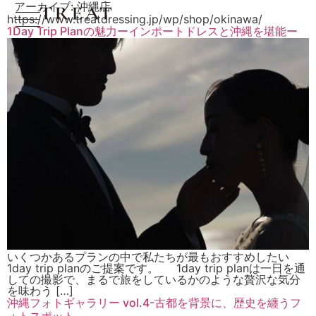
アーカイブ:
沖縄店
https://www.treatdressing.jp/wp/shop/okinawa/
1Day Trip Planの魅力ーインポートドレスと沖縄を堪能ー
いくつかあるプランの中で私たちが最もおすすめしたい
1day trip planのご提案です。 1day trip planは一日を通
しての撮影で、まるで旅をしているかのような贅沢な気分
を味わう […]
沖縄フォトギャラリー vol.4-古都を背景に、歴史を纏うフ