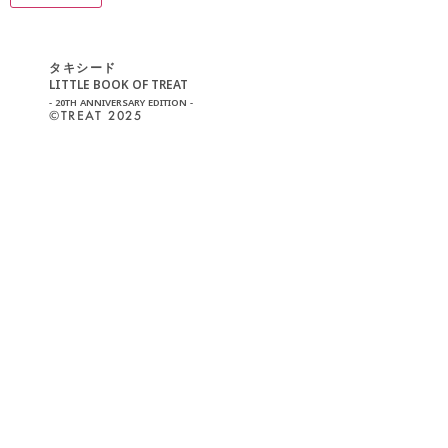
タキシード
LITTLE BOOK OF TREAT
- 20TH ANNIVERSARY EDITION -
©︎TREAT 2025