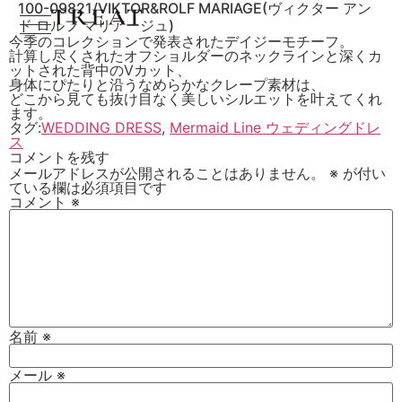
100-09821/VIKTOR&ROLF MARIAGE(ヴィクター アン
ド ロルフ マリアージュ)
今季のコレクションで発表されたデイジーモチーフ。
計算し尽くされたオフショルダーのネックラインと深くカ
ットされた背中のVカット、
身体にぴたりと沿うなめらかなクレープ素材は、
どこから見ても抜け目なく美しいシルエットを叶えてくれ
ます。
タグ:
WEDDING DRESS
,
Mermaid Line ウェディングドレ
ス
コメントを残す
メールアドレスが公開されることはありません。
※
が付い
ている欄は必須項目です
コメント
※
名前
※
メール
※