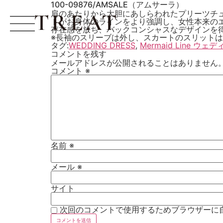
100-09876/AMSALE（アムサーラ）
肩のあたりから大胆にあしらわれたプリーツチ
トがお身体のラインをより強調し、女性本来の
存在感を放ち、バックコンシャスなデザインを得
※長袖のスリーブは外し、スカートのスリット
タグ:
WEDDING DRESS
,
Mermaid Line ウ
コメントを残す
メールアドレスが公開されることはありません
コメント
※
名前
※
メール
※
サイト
次回のコメントで使用するためブラウザーに