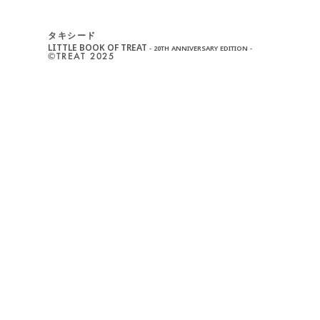
タキシード
LITTLE BOOK OF TREAT
- 20TH ANNIVERSARY EDITION -
©︎TREAT 2025