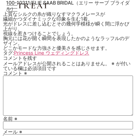
100-10211/ELIE SAAB BRIDAL（エリー サーブ ブライダ
ル）
上質なシルクの糸が織りなすマクラメレースが
繊細かつダイナミックな印象を生む1着。
光がドレスに差し込むとその幾何学模様が瞬く間に浮かび
上がり、
視線を惹きつけることでしょう。
胸元には花が開く瞬間を表現したかのようなラッフルのデ
ザイン。
どこかモードな力強さと優美さを感じさせます。
タグ:
Princess Line ウェディングドレス
コメントを残す
メールアドレスが公開されることはありません。
※
が付い
ている欄は必須項目です
コメント
※
名前
※
メール
※