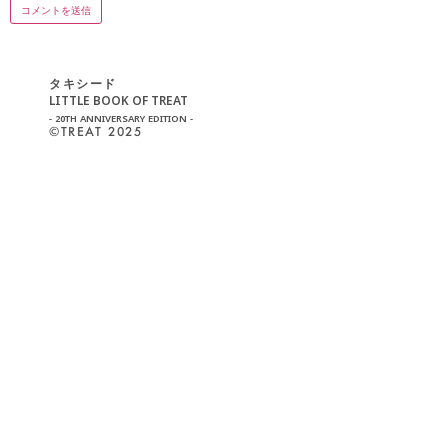
タキシード
LITTLE BOOK OF TREAT
- 20TH ANNIVERSARY EDITION -
©︎TREAT 2025