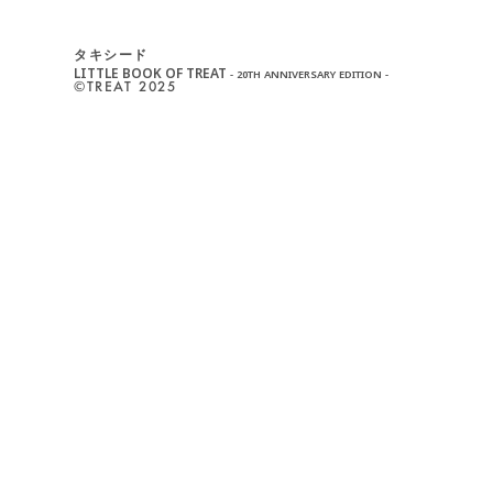
タキシード
LITTLE BOOK OF TREAT
- 20TH ANNIVERSARY EDITION -
©︎TREAT 2025