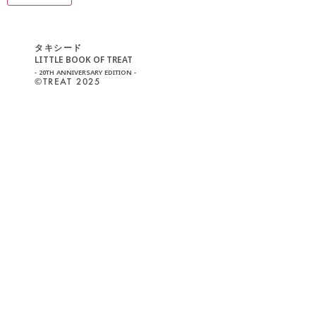
タキシード
LITTLE BOOK OF TREAT
- 20TH ANNIVERSARY EDITION -
©︎TREAT 2025